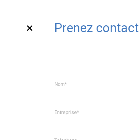
Prenez contact
Merci
Nom*
Votre message a été env
Entreprise*